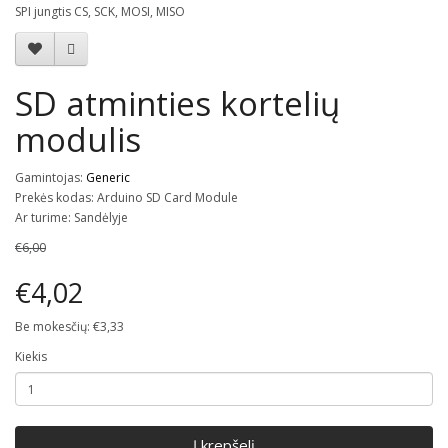
SPI jungtis CS, SCK, MOSI, MISO
SD atminties kortelių
modulis
Gamintojas:
Generic
Prekės kodas: Arduino SD Card Module
Ar turime: Sandėlyje
€6,00
€4,02
Be mokesčių: €3,33
Kiekis
Į krepšelį