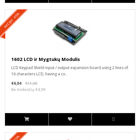
AKCIJA! -45%
1602 LCD ir Mygtukų Modulis
LCD Keypad Shield input / output expansion board using 2 lines of
16 characters LCD, having a co..
€6,04
€11,00
Be mokesčių: €4,99