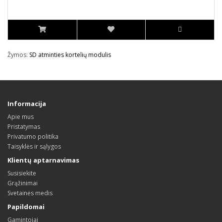
Žymos:
SD atminties kortelių modulis
Informacija
Apie mus
Pristatymas
Privatumo politika
Taisyklės ir sąlygos
Klientų aptarnavimas
Susisiekite
Grąžinimai
Svetainės medis
Papildomai
Gamintojai