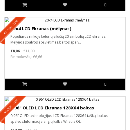
AKCIJA! -27%
20x4 LCD Ekranas (mėlynas)
Populiarus rinkoje keturių eilučių 20 simbolių LCD ekranas.
Mėlynos spalvos apšvietimas,baltos spalv..
€8,06
€11,00
Be mokesčių: €6,66
AKCIJA! -14%
0.96" OLED LCD Ekranas 128X64 baltas
0.96" OLED technologijos LCD Ekranas 128X64 taškų, baltos
spalvos.Informacija anglų kalba:What is OL..