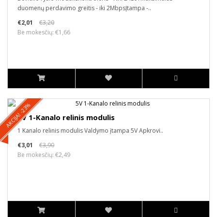
duomenų perdavimo greitis - iki 2MbpsĮtampa -..
€2,01
€3,20
Be mokesčių: €1,66
AKCIJA! -23%
5V 1-Kanalo relinis modulis
1 Kanalo relinis modulis Valdymo įtampa 5V Apkrovi..
€3,01
€3,90
Be mokesčių: €2,49