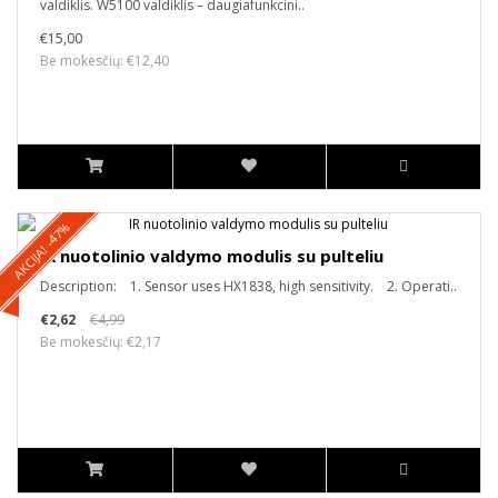
valdiklis. W5100 valdiklis – daugiafunkcini..
€15,00
Be mokesčių: €12,40
AKCIJA! -47%
IR nuotolinio valdymo modulis su pulteliu
Description: 1. Sensor uses HX1838, high sensitivity. 2. Operati..
€2,62
€4,99
Be mokesčių: €2,17