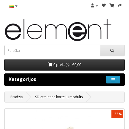
0 preke(s) - €0,00
Kategorijos
Pradzia
SD atminties kortelių modulis
-33%