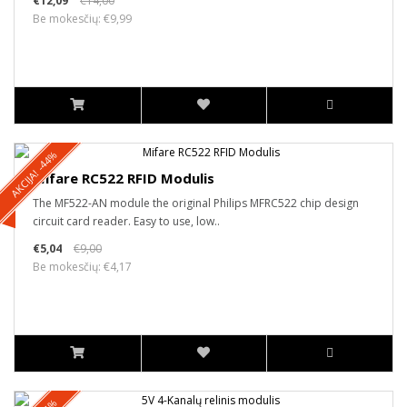
€12,09
€14,00
Be mokesčių: €9,99
AKCIJA! -44%
Mifare RC522 RFID Modulis
The MF522-AN module the original Philips MFRC522 chip design
circuit card reader. Easy to use, low..
€5,04
€9,00
Be mokesčių: €4,17