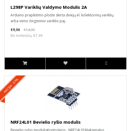
L298P Variklių Valdymo Modulis 2A
Arduino praplėtimo ploštė skirta dviejų el. kolektorinių variklių
arba vieno žingsninio variklio paj..
€9,06
€14,00
Be mokesčių: €7,49
AKCIJA! -37%
NRF24L01 Bevielio ryšio modulis
Bevielio ryšio modulisKontroleris - NRF24L01Maksimalus