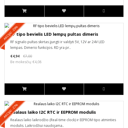
AKCIJA! -29%
RF tipo bevielis LED lempų pultas dimeris
RF signalo pultas skirtas įjungti ir valdyti 5V, 12V ar 24V LED
lempas. Dimerio funkcijos. RD yra pr..
€4,94
€7,00
Be mokesčių: €4,08
AKCIJA! -27%
Realaus laiko I2C RTC ir EEPROM modulis
Realaus laiko laikrodžio (Real-time clock) ir EEPROM tipo atminties
modulis. Laikrodžiui naudojama..