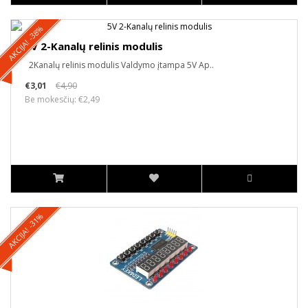
AKCIJA! -38%
5V 2-Kanalų relinis modulis
2Kanalų relinis modulis Valdymo įtampa 5V Ap..
€3,01
€4,90
Be mokesčių: €2,49
AKCIJA! -31%