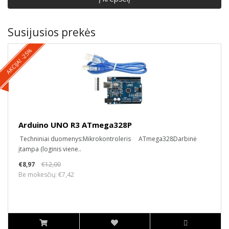
Susijusios prekės
AKCIJA! -25%
Arduino UNO R3 ATmega328P
Techniniai duomenys:Mikrokontroleris ATmega328Darbinė
įtampa (loginis viene..
€8,97
€12,00
Be mokesčių: €7,42