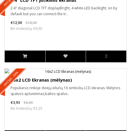
2.4" LCD TFT jutiklinis ekranas
2.4" diagonal LCD TFT displayBright, 4 white-LED backlight, on by
default but you can connect the tr..
€12,00
€18,00
Be mokesčių: €9,92
AKCIJA! -34%
16x2 LCD Ekranas (mėlynas)
Populiarus rinkoje dviejų eilučių 16 simbolių LCD ekranas. Mėlynos
spalvos apšvietimas,baltos spalvo..
€3,93
€6,00
Be mokesčių: €3,25