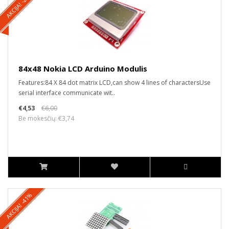
AKCIJA! -25%
84x48 Nokia LCD Arduino Modulis
Features:84 X 84 dot matrix LCD,can show 4 lines of charactersUse
serial interface communicate wit..
€4,53
€6,00
Be mokesčių: €3,74
AKCIJA! -41%