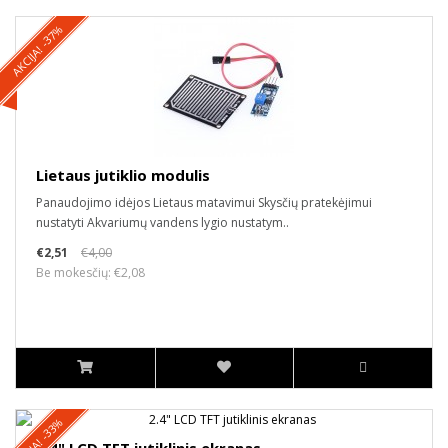
AKCIJA! -37%
Lietaus jutiklio modulis
Panaudojimo idėjos Lietaus matavimui Skysčių pratekėjimui
nustatyti Akvariumų vandens lygio nustatym..
€2,51
€4,00
Be mokesčių: €2,08
AKCIJA! -33%