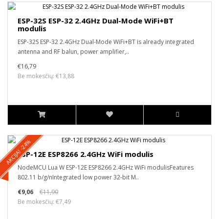
ESP-32S ESP-32 2.4GHz Dual-Mode WiFi+BT
modulis
ESP-32S ESP-32 2.4GHz Dual-Mode WiFi+BT is already integrated
antenna and RF balun, power amplifier,..
€16,79
Be mokesčių: €13,88
AKCIJA! -24%
ESP-12E ESP8266 2.4GHz WiFi modulis
NodeMCU Lua W ESP-12E ESP8266 2.4GHz WiFi modulisFeatures
802.11 b/g/nIntegrated low power 32-bit M..
€9,06
€11,90
Be mokesčių: €7,49