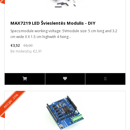
MAX7219 LED Švieslentės Modulis - DIY
Specs:module working voltage: 5Vmodule size: 5 cm long and 3.2
cm wide X X 1.5 cm highwith 4 fixing ..
€3,52
€6,00
Be mokesčių: €2,91
AKCIJA! -35%