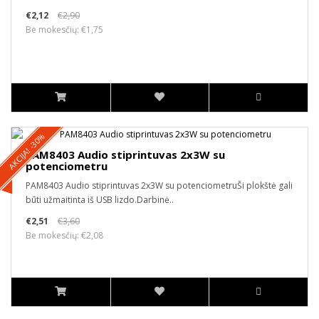
€2,12
€2,90
Be mokesčių: €1,75
AKCIJA! -30%
PAM8403 Audio stiprintuvas 2x3W su
potenciometru
PAM8403 Audio stiprintuvas 2x3W su potenciometruŠi plokštė gali
būti užmaitinta iš USB lizdo.Darbinė..
€2,51
€3,60
Be mokesčių: €2,08