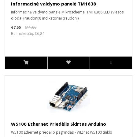
Informacinė valdymo panelė TM1638
Informacinė valdymo panelė Mikroschema: TM16388 LED šviesos
diodai (raudoni)8 indikatoriai (raudoni)..
€7,55
€11,00
Be mokesčių: €6,24
W5100 Ethernet Priedėlis Skirtas Arduino
W5100 Ethernet priedėlio pagrindas - WIZnet W5100 tinklo