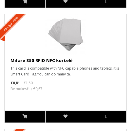
AKCIJA! -46%
Mifare S50 RFID NFC kortelė
This card is compatible with NFC capable phones and tablets, it is
Smart Card Tag.You can do many ta..
€0,81
€1,50
Be mokesčių: €0,67