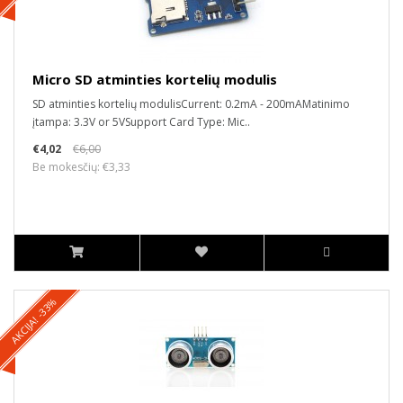
Micro SD atminties kortelių modulis
SD atminties kortelių modulisCurrent: 0.2mA - 200mAMatinimo
įtampa: 3.3V or 5VSupport Card Type: Mic..
€4,02
€6,00
Be mokesčių: €3,33
AKCIJA! -33%