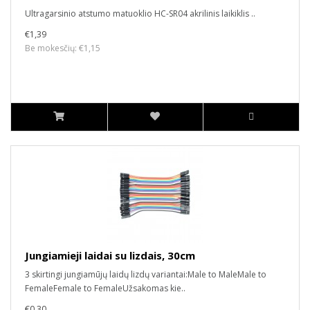
Ultragarsinio atstumo matuoklio HC-SR04 akrilinis laikiklis ..
€1,39
Be mokesčių: €1,15
Jungiamieji laidai su lizdais, 30cm
3 skirtingi jungiamūjų laidų lizdų variantai:Male to MaleMale to
FemaleFemale to FemaleUžsakomas kie..
€0,30