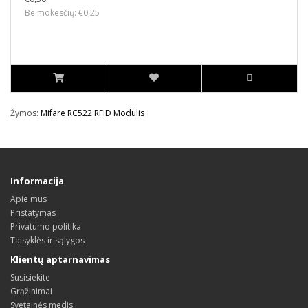
Be mokesčių: €0,25
Žymos:
Mifare RC522 RFID Modulis
Informacija
Apie mus
Pristatymas
Privatumo politika
Taisyklės ir sąlygos
Klientų aptarnavimas
Susisiekite
Grąžinimai
Svetainės medis