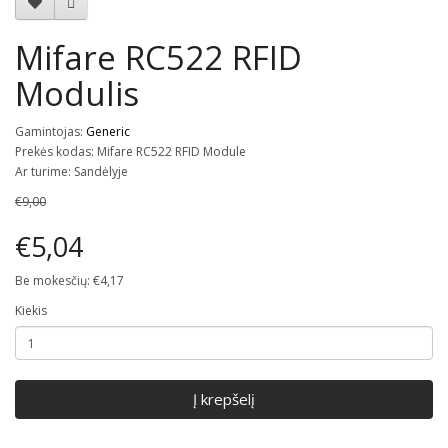
Mifare RC522 RFID
Modulis
Gamintojas:
Generic
Prekės kodas: Mifare RC522 RFID Module
Ar turime: Sandėlyje
€9,00
€5,04
Be mokesčių: €4,17
Kiekis
Į krepšelį