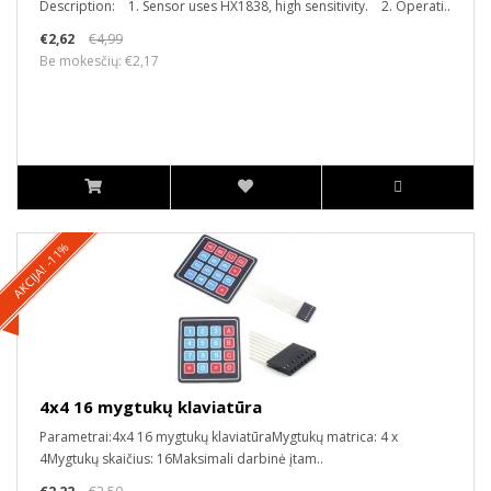
Description: 1. Sensor uses HX1838, high sensitivity. 2. Operati..
€2,62
€4,99
Be mokesčių: €2,17
AKCIJA! -11%
4x4 16 mygtukų klaviatūra
Parametrai:4x4 16 mygtukų klaviatūraMygtukų matrica: 4 x
4Mygtukų skaičius: 16Maksimali darbinė įtam..