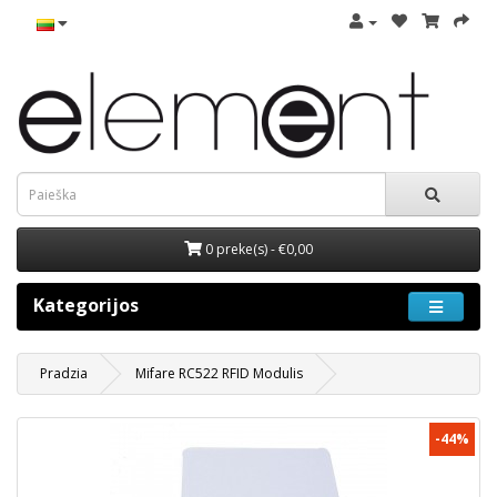
0 preke(s) - €0,00
Kategorijos
Pradzia
Mifare RC522 RFID Modulis
-44%