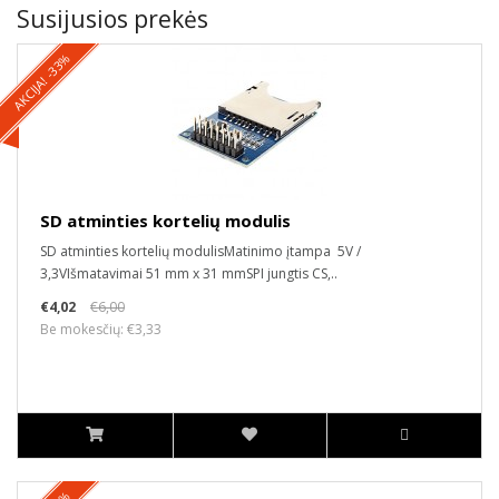
Susijusios prekės
AKCIJA! -33%
SD atminties kortelių modulis
SD atminties kortelių modulisMatinimo įtampa 5V /
3,3VIšmatavimai 51 mm x 31 mmSPI jungtis CS,..
€4,02
€6,00
Be mokesčių: €3,33