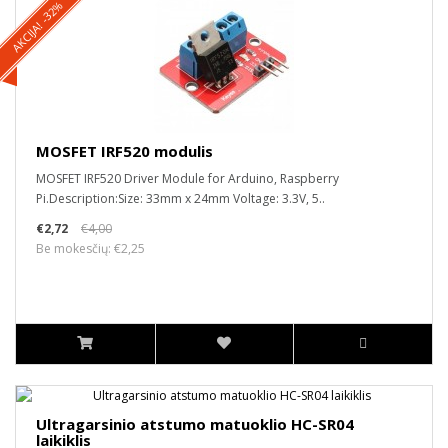
AKCIJA! -32%
MOSFET IRF520 modulis
MOSFET IRF520 Driver Module for Arduino, Raspberry
Pi.Description:Size: 33mm x 24mm Voltage: 3.3V, 5..
€2,72
€4,00
Be mokesčių: €2,25
Ultragarsinio atstumo matuoklio HC-SR04
laikiklis