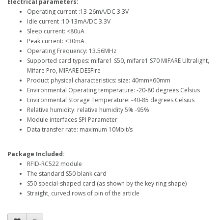
Electrical parameters:
Operating current :13-26mA/DC 3.3V
Idle current :10-13mA/DC 3.3V
Sleep current: <80uA
Peak current: <30mA
Operating Frequency: 13.56MHz
Supported card types: mifare1 S50, mifare1 S70 MIFARE Ultralight,
Mifare Pro, MIFARE DESFire
Product physical characteristics: size: 40mm×60mm
Environmental Operating temperature: -20-80 degrees Celsius
Environmental Storage Temperature: -40-85 degrees Celsius
Relative humidity: relative humidity 5% -95%
Module interfaces SPI Parameter
Data transfer rate: maximum 10Mbit/s
Package Included:
RFID-RC522 module
The standard S50 blank card
S50 special-shaped card (as shown by the key ring shape)
Straight, curved rows of pin of the article