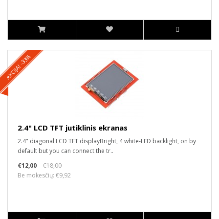
AKCIJA! -33%
2.4" LCD TFT jutiklinis ekranas
2.4" diagonal LCD TFT displayBright, 4 white-LED backlight, on by
default but you can connect the tr..
€12,00
€18,00
Be mokesčių: €9,92