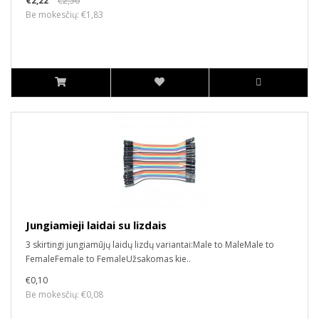
€2,22
€2,50
Be mokesčių: €1,83
Jungiamieji laidai su lizdais
3 skirtingi jungiamūjų laidų lizdų variantai:Male to MaleMale to
FemaleFemale to FemaleUžsakomas kie..
€0,10
Be mokesčių: €0,08