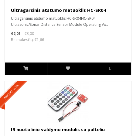
Ultragarsinis atstumo matuoklis HC-SR04
Ultragarsinis atstumo matuoklis HC-SR04HC-SR04
Ultrasonic/Sonar Distance Sensor Module Operating Vo..
€2,01
€3,00
Be mokesčių: €1,66
AKCIJA! -47%
IR nuotolinio valdymo modulis su pulteliu