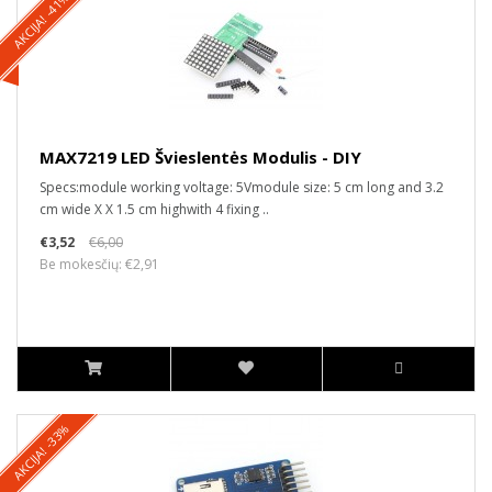
AKCIJA! -41%
MAX7219 LED Švieslentės Modulis - DIY
Specs:module working voltage: 5Vmodule size: 5 cm long and 3.2
cm wide X X 1.5 cm highwith 4 fixing ..
€3,52
€6,00
Be mokesčių: €2,91
AKCIJA! -33%