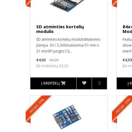
SD atminties kortelių
84x
modulis
Mod
SD atminties kortelių modulisMatinimo
Featu
įtampa 5V / 3,3VIšmatavimai 51 mm x
show 
31 mmSPI jungtis CS,..
inter
€4,02
€6,00
€4,53
Be mokesčių: €3,33
Be mo
Į KREPŠELĮ
Į 
AKCIJA! -35%
AKCIJA! -33%