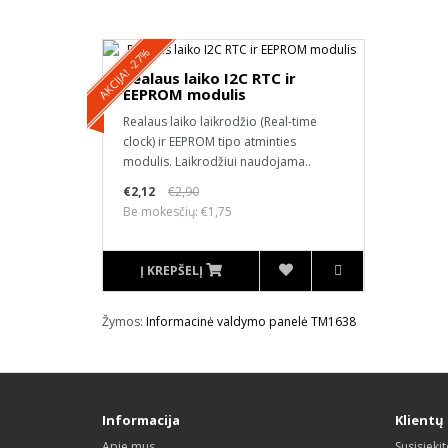
AKCIJA! -27%
Realaus laiko I2C RTC ir
EEPROM modulis
Realaus laiko laikrodžio (Real-time
clock) ir EEPROM tipo atminties
modulis. Laikrodžiui naudojama..
€2,12
€2,90
Be mokesčių: €1,75
Į KREPŠELĮ
Žymos:
Informacinė valdymo panelė TM1638
Informacija
Klientų
Apie mus
Susisiekit