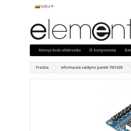
Kalba
Atvirojo kodo elektronika
El. komponentai
Bate
Pradzia
Informacinė valdymo panelė TM1638