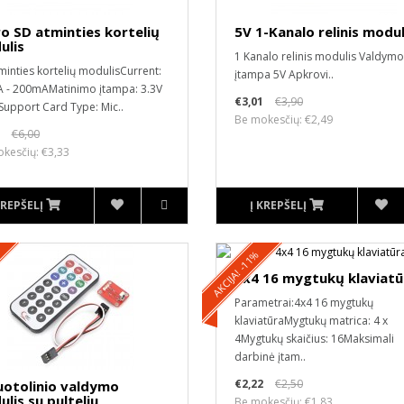
o SD atminties kortelių
5V 1-Kanalo relinis modul
ulis
1 Kanalo relinis modulis Valdymo
minties kortelių modulisCurrent:
įtampa 5V Apkrovi..
 - 200mAMatinimo įtampa: 3.3V
€3,01
€3,90
Support Card Type: Mic..
Be mokesčių: €2,49
€6,00
kesčių: €3,33
KREPŠELĮ
Į KREPŠELĮ
AKCIJA! -11%
4x4 16 mygtukų klaviatū
Parametrai:4x4 16 mygtukų
klaviatūraMygtukų matrica: 4 x
4Mygtukų skaičius: 16Maksimali
darbinė įtam..
€2,22
€2,50
uotolinio valdymo
lis su pulteliu
Be mokesčių: €1,83