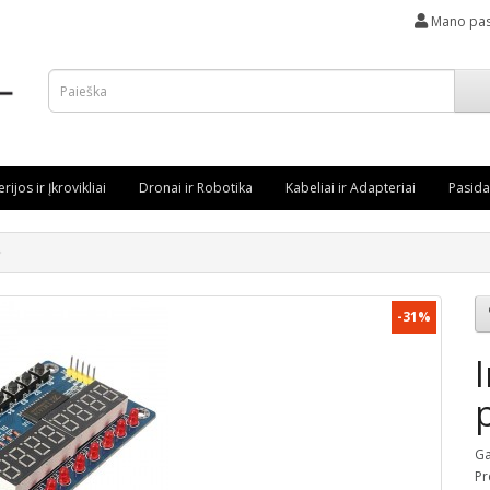
Mano pas
rijos ir Įkrovikliai
Dronai ir Robotika
Kabeliai ir Adapteriai
Pasida
-31%
Ga
Pr