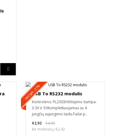
is
AKCIJA! -27%
ra
USB To RS232 modulis
Kontroleris: PL2303HXIšėjimo itampa:
3.3V ir 5VKompletkuojamas su 4
jungčių sujungimo laidu.Failai p..
€2,92
€4,00
Be mokesčių: €2,42