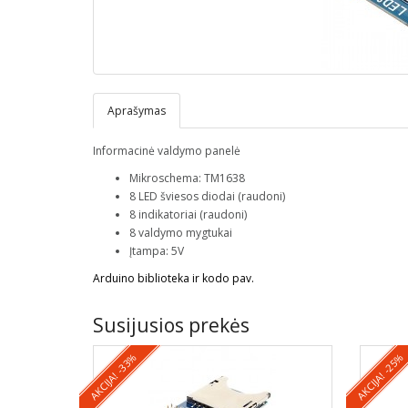
Aprašymas
Informacinė valdymo panelė
Mikroschema: TM1638
8 LED šviesos diodai (raudoni)
8 indikatoriai (raudoni)
8 valdymo mygtukai
Įtampa: 5V
Arduino biblioteka ir kodo pav.
Susijusios prekės
AKCIJA! -33%
AKCIJA! -25%