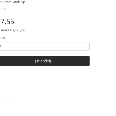
 turime: Sandėlyje
1,00
7,55
 mokesčių: €6,24
ekis
Į krepšelį