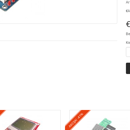
Ar
€1
€
Be
Ki
AKCIJA! -41%