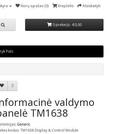
kyra
Norų sąrašas (0)
Krepšelis
Atsiskaityti
0 preke(s) - €0,00
ryk Pats
Informacinė valdymo
panelė TM1638
mintojas:
Generic
ekės kodas: TM1638 Display & Control Module