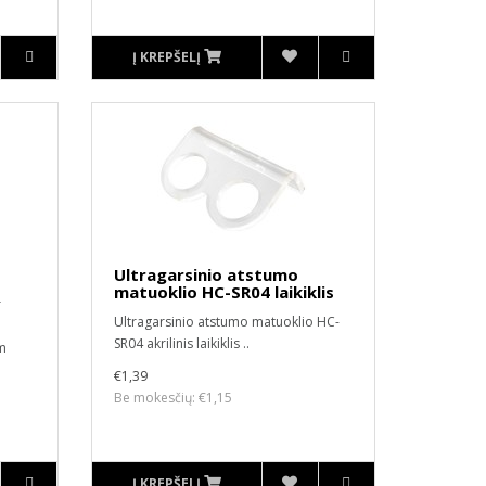
Į KREPŠELĮ
Ultragarsinio atstumo
matuoklio HC-SR04 laikiklis
r
Ultragarsinio atstumo matuoklio HC-
SR04 akrilinis laikiklis ..
m
€1,39
Be mokesčių: €1,15
Į KREPŠELĮ