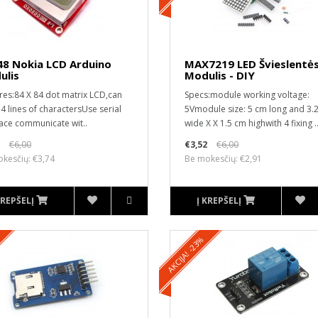
48 Nokia LCD Arduino
MAX7219 LED Švieslentė
ulis
Modulis - DIY
res:84 X 84 dot matrix LCD,can
Specs:module working voltage:
4 lines of charactersUse serial
5Vmodule size: 5 cm long and 3.
face communicate wit..
wide X X 1.5 cm highwith 4 fixing .
€6,00
€3,52
€6,00
kesčių: €3,74
Be mokesčių: €2,91
KREPŠELĮ
Į KREPŠELĮ
AKCIJA! -23%