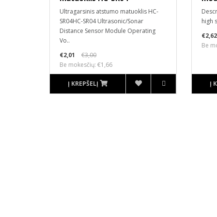
Ultragarsinis atstumo matuoklis HC-
Descr
SR04HC-SR04 Ultrasonic/Sonar
high s
Distance Sensor Module Operating
€2,62
Vo..
Be mo
€2,01
€3,00
Be mokesčių: €1,66
Į KREPŠELĮ
Į 