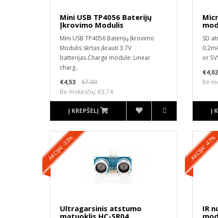
Mini USB TP4056 Baterijų
Micr
Įkrovimo Modulis
mod
Mini USB TP4056 Baterijų Įkrovimo
SD at
Modulis skrtas įkrauti 3.7V
0.2mA
batterijas.Charge module: Linear
or 5V
charg..
€4,02
€4,53
€7,00
Be mo
Be mokesčių: €3,74
Į KREPŠELĮ
Į 
AKCIJA! -33%
AKCIJA! -47%
Ultragarsinis atstumo
IR n
matuoklis HC-SR04
modu