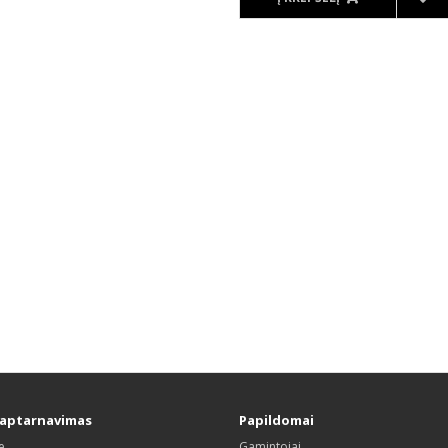
 aptarnavimas
Papildomai
e
Gamintojai