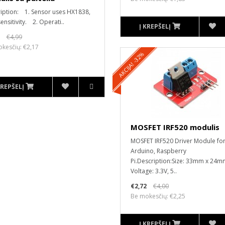
iption: 1. Sensor uses HX1838,
ensitivity. 2. Operati..
Į KREPŠELĮ
€4,99
kesčių: €2,17
AKCIJA! -32%
KREPŠELĮ
MOSFET IRF520 modulis
MOSFET IRF520 Driver Module fo
Arduino, Raspberry
Pi.Description:Size: 33mm x 24m
Voltage: 3.3V, 5..
€2,72
€4,00
Be mokesčių: €2,25
Į KREPŠELĮ