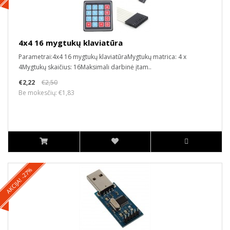
4x4 16 mygtukų klaviatūra
Parametrai:4x4 16 mygtukų klaviatūraMygtukų matrica: 4 x
4Mygtukų skaičius: 16Maksimali darbinė įtam..
€2,22
€2,50
Be mokesčių: €1,83
AKCIJA! -27%