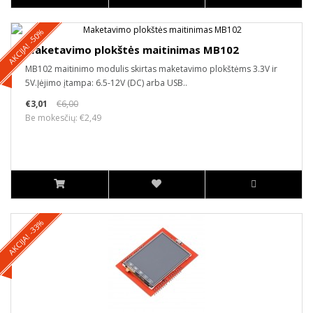
AKCIJA! -50%
Maketavimo plokštės maitinimas MB102
MB102 maitinimo modulis skirtas maketavimo plokštėms 3.3V ir
5V.Įėjimo įtampa: 6.5-12V (DC) arba USB..
€3,01
€6,00
Be mokesčių: €2,49
AKCIJA! -33%