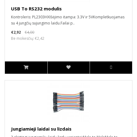
USB To RS232 modulis
Kontroleris: PL2303HXIšėjimo itampa: 3.3V ir 5VKompletkuojamas
su 4 jungčių sujungimo laidu.Failai p..
€2,92
€4,00
Be mokesčių: €2,42
Jungiamieji laidai su lizdais