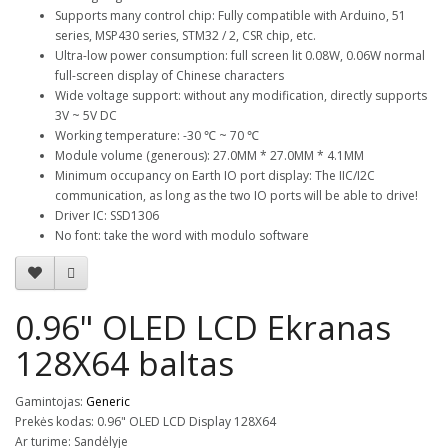
Supports many control chip: Fully compatible with Arduino, 51
series, MSP430 series, STM32 / 2, CSR chip, etc.
Ultra-low power consumption: full screen lit 0.08W, 0.06W normal
full-screen display of Chinese characters
Wide voltage support: without any modification, directly supports
3V ~ 5V DC
Working temperature: -30 ℃ ~ 70 ℃
Module volume (generous): 27.0MM * 27.0MM * 4.1MM
Minimum occupancy on Earth IO port display: The IIC/I2C
communication, as long as the two IO ports will be able to drive!
Driver IC: SSD1306
No font: take the word with modulo software
0.96" OLED LCD Ekranas
128X64 baltas
Gamintojas:
Generic
Prekės kodas: 0.96" OLED LCD Display 128X64
Ar turime: Sandėlyje