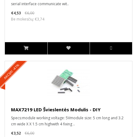
serial interface communicate wit..
€4,53
€6,00
Be mokesčių: €3,74
AKCIJA! -41%
MAX7219 LED Švieslentės Modulis - DIY
Specs:module working voltage: 5Vmodule size: 5 cm long and 3.2
cm wide X X 1.5 cm highwith 4 fixing ..
€3,52
€6,00