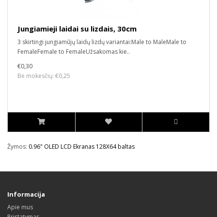
Jungiamieji laidai su lizdais, 30cm
3 skirtingi jungiamūjų laidų lizdų variantai:Male to MaleMale to
FemaleFemale to FemaleUžsakomas kie..
€0,30
Be mokesčių: €0,25
Žymos:
0.96" OLED LCD Ekranas 128X64 baltas
Informacija
Apie mus
Pristatymas