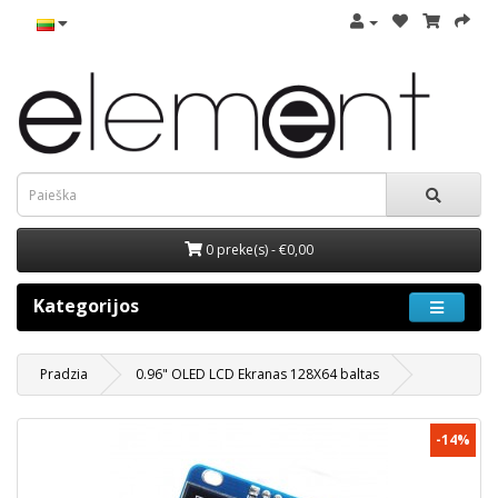
0 preke(s) - €0,00
Kategorijos
Pradzia
0.96" OLED LCD Ekranas 128X64 baltas
-14%