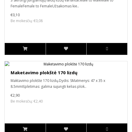
3 skirtingi jungiamūjų laidų lizdų variantai:Male to MaleMale to
FemaleFemale to FemaleUžsakomas kie..
€0,10
Be mokesčių: €0,08
Maketavimo plokštė 170 lizdų
Maktavimo plokštė 170 lizdų.Dydis: SMatmenys: 47 x 35 x
8.5mmIšplėtimas: galima sujungti kelias plok..
€2,90
Be mokesčių: €2,40