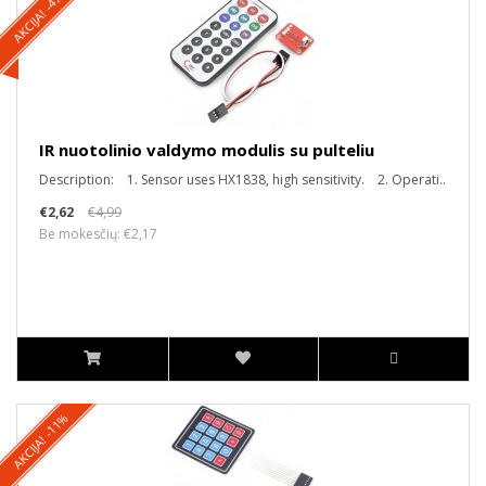
AKCIJA! -47%
IR nuotolinio valdymo modulis su pulteliu
Description: 1. Sensor uses HX1838, high sensitivity. 2. Operati..
€2,62
€4,99
Be mokesčių: €2,17
AKCIJA! -11%