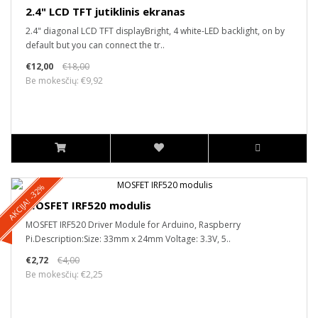
2.4" LCD TFT jutiklinis ekranas
2.4" diagonal LCD TFT displayBright, 4 white-LED backlight, on by
default but you can connect the tr..
€12,00
€18,00
Be mokesčių: €9,92
AKCIJA! -32%
MOSFET IRF520 modulis
MOSFET IRF520 Driver Module for Arduino, Raspberry
Pi.Description:Size: 33mm x 24mm Voltage: 3.3V, 5..
€2,72
€4,00
Be mokesčių: €2,25