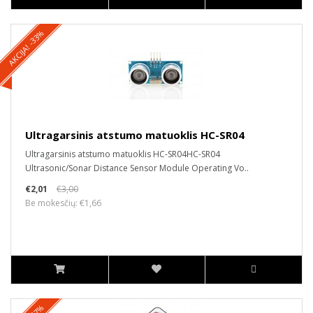
AKCIJA! -33%
Ultragarsinis atstumo matuoklis HC-SR04
Ultragarsinis atstumo matuoklis HC-SR04HC-SR04
Ultrasonic/Sonar Distance Sensor Module Operating Vo..
€2,01
€3,00
Be mokesčių: €1,66