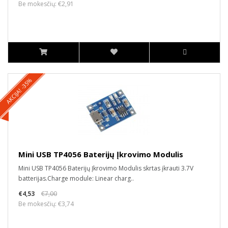
Be mokesčių: €2,91
AKCIJA! -35%
Mini USB TP4056 Baterijų Įkrovimo Modulis
Mini USB TP4056 Baterijų Įkrovimo Modulis skrtas įkrauti 3.7V
batterijas.Charge module: Linear charg..
€4,53
€7,00
Be mokesčių: €3,74