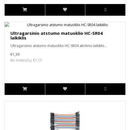
Ultragarsinio atstumo matuoklio HC-SR04
laikiklis
Ultragarsinio atstumo matuoklio HC-SR04 akrilinis laikiklis ..
€1,39
Be mokesčių: €1,15