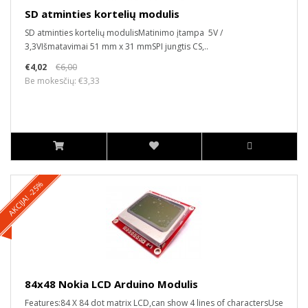
SD atminties kortelių modulis
SD atminties kortelių modulisMatinimo įtampa 5V /
3,3VIšmatavimai 51 mm x 31 mmSPI jungtis CS,..
€4,02
€6,00
Be mokesčių: €3,33
AKCIJA! -25%
84x48 Nokia LCD Arduino Modulis
Features:84 X 84 dot matrix LCD,can show 4 lines of charactersUse