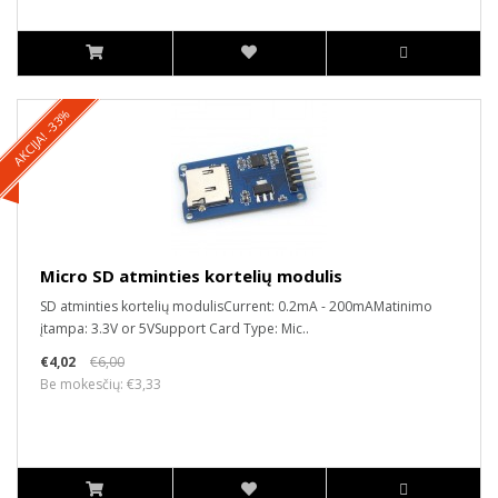
AKCIJA! -33%
Micro SD atminties kortelių modulis
SD atminties kortelių modulisCurrent: 0.2mA - 200mAMatinimo
įtampa: 3.3V or 5VSupport Card Type: Mic..
€4,02
€6,00
Be mokesčių: €3,33