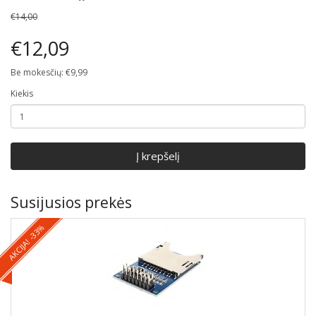
€14,00
€12,09
Be mokesčių: €9,99
Kiekis
Į krepšelį
Susijusios prekės
AKCIJA! -33%