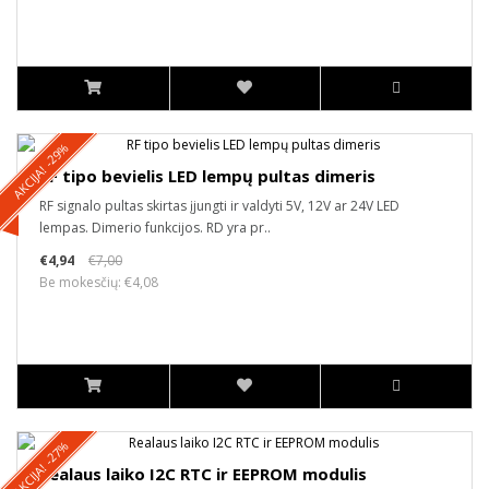
AKCIJA! -29%
RF tipo bevielis LED lempų pultas dimeris
RF signalo pultas skirtas įjungti ir valdyti 5V, 12V ar 24V LED
lempas. Dimerio funkcijos. RD yra pr..
€4,94
€7,00
Be mokesčių: €4,08
AKCIJA! -27%
Realaus laiko I2C RTC ir EEPROM modulis