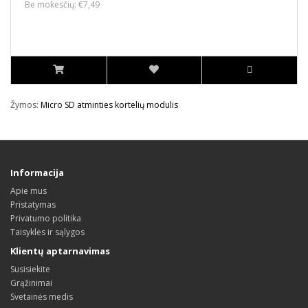
Be mokesčių: €7,49
Žymos:
Micro SD atminties kortelių modulis
Informacija
Apie mus
Pristatymas
Privatumo politika
Taisyklės ir sąlygos
Klientų aptarnavimas
Susisiekite
Grąžinimai
Svetainės medis