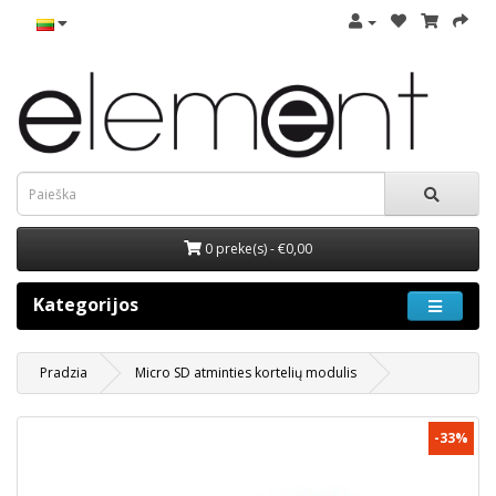
0 preke(s) - €0,00
Kategorijos
Pradzia
Micro SD atminties kortelių modulis
-33%