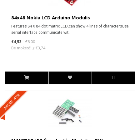
84x48 Nokia LCD Arduino Modulis
Features:84 X 84 dot matrix LCD,can show 4 lines of charactersUse
serial interface communicate wit..
€4,53
€6,00
Be mokesčių: €3,74
AKCIJA! -41%