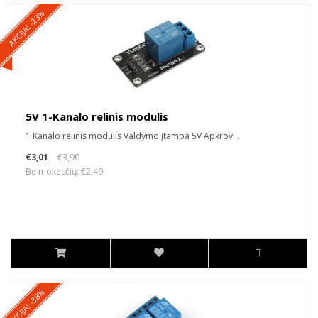
AKCIJA! -23%
5V 1-Kanalo relinis modulis
1 Kanalo relinis modulis Valdymo įtampa 5V Apkrovi..
€3,01
€3,90
Be mokesčių: €2,49
AKCIJA! -38%