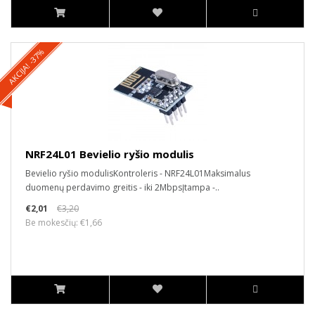
AKCIJA! -37%
NRF24L01 Bevielio ryšio modulis
Bevielio ryšio modulisKontroleris - NRF24L01Maksimalus
duomenų perdavimo greitis - iki 2MbpsĮtampa -..
€2,01
€3,20
Be mokesčių: €1,66