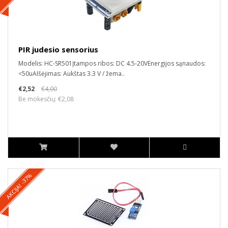
PIR judesio sensorius
Modelis: HC-SR501Įtampos ribos: DC 4.5-20VEnergijos sąnaudos:
<50uAIšėjimas: Aukštas 3.3 V / žema..
€2,52
€4,00
Be mokesčių: €2,08
AKCIJA! -37%