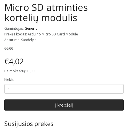
Micro SD atminties
kortelių modulis
Gamintojas:
Generic
Prekės kodas: Arduino Micro SD Card Module
Ar turime: Sandėlyje
€6,00
€4,02
Be mokesčių: €3,33
Kiekis
Į krepšelį
Susijusios prekės