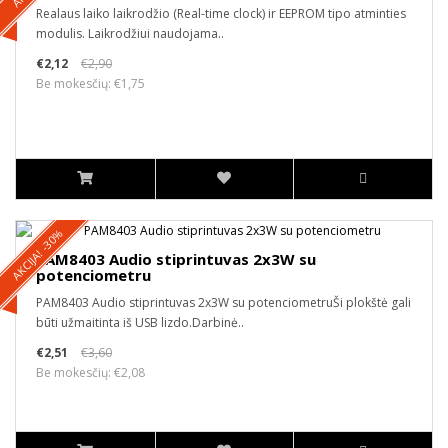
Realaus laiko laikrodžio (Real-time clock) ir EEPROM tipo atminties
modulis. Laikrodžiui naudojama..
€2,12
€2,90
Be mokesčių: €1,75
AKCIJA! -30%
PAM8403 Audio stiprintuvas 2x3W su
potenciometru
PAM8403 Audio stiprintuvas 2x3W su potenciometruŠi plokštė gali
būti užmaitinta iš USB lizdo.Darbinė..
€2,51
€3,60
Be mokesčių: €2,08