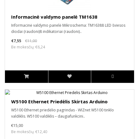
Informacinė valdymo panelė TM1638
Informacinė valdymo panelė Mikroschema: TM16388 LED šviesos
diodai (raudoni)8 indikatoriai (raudoni)..
€7,55
€11,00
Be mokesčių: €6,24
W5100 Ethernet Priedėlis Skirtas Arduino
W5100 Ethernet priedėlio pagrindas - WIZnet W5100 tinklo
valdiklis. W5100 valdiklis – daugiafunkcini..
€15,00
Be mokesčių: €12,40