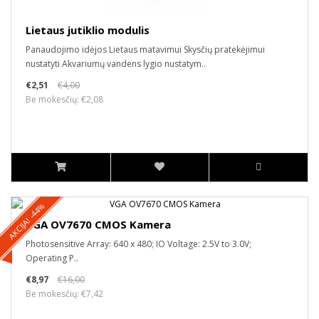
Lietaus jutiklio modulis
Panaudojimo idėjos Lietaus matavimui Skysčių pratekėjimui
nustatyti Akvariumų vandens lygio nustatym..
€2,51
€4,00
Be mokesčių: €2,08
AKCIJA! -44%
VGA OV7670 CMOS Kamera
Photosensitive Array: 640 x 480; IO Voltage: 2.5V to 3.0V;
Operating P..
€8,97
€16,00
Be mokesčių: €7,42