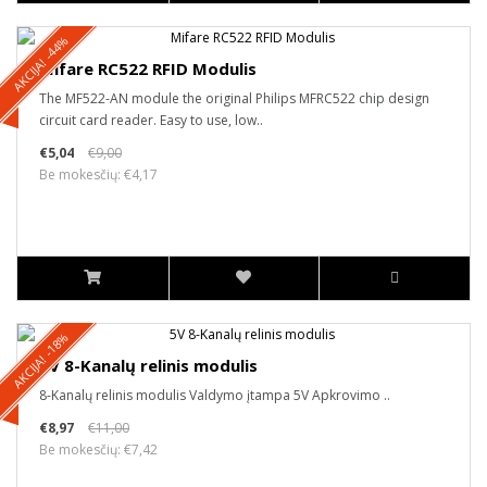
AKCIJA! -44%
Mifare RC522 RFID Modulis
The MF522-AN module the original Philips MFRC522 chip design
circuit card reader. Easy to use, low..
€5,04
€9,00
Be mokesčių: €4,17
AKCIJA! -18%
5V 8-Kanalų relinis modulis
8-Kanalų relinis modulis Valdymo įtampa 5V Apkrovimo ..
€8,97
€11,00
Be mokesčių: €7,42