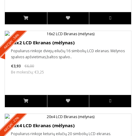
AKCIJA! -34%
16x2 LCD Ekranas (mėlynas)
Populiarus rinkoje dviejų eilučių 16 simbolių LCD ekranas. Mėlynos
spalvos apšvietimas,baltos spalvo..
€3,93
€6,00
Be mokesčių: €3,25
AKCIJA! -27%
20x4 LCD Ekranas (mėlynas)
Populiarus rinkoje keturių eilučių 20 simbolių LCD ekranas.