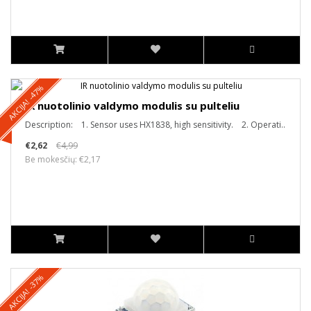
AKCIJA! -47%
IR nuotolinio valdymo modulis su pulteliu
Description: 1. Sensor uses HX1838, high sensitivity. 2. Operati..
€2,62
€4,99
Be mokesčių: €2,17
AKCIJA! -37%