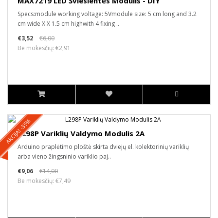
MAX7219 LED Švieslentės Modulis - DIY
Specs:module working voltage: 5Vmodule size: 5 cm long and 3.2
cm wide X X 1.5 cm highwith 4 fixing ..
€3,52
€6,00
Be mokesčių: €2,91
AKCIJA! -35%
L298P Variklių Valdymo Modulis 2A
Arduino praplėtimo ploštė skirta dviejų el. kolektorinių variklių
arba vieno žingsninio variklio paj..
€9,06
€14,00
Be mokesčių: €7,49