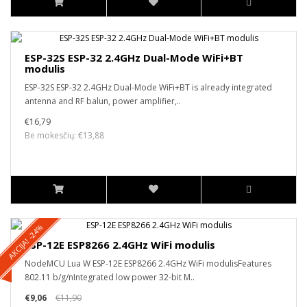
ESP-32S ESP-32 2.4GHz Dual-Mode WiFi+BT
modulis
ESP-32S ESP-32 2.4GHz Dual-Mode WiFi+BT is already integrated
antenna and RF balun, power amplifier,..
€16,79
Be mokesčių: €13,88
AKCIJA! -24%
ESP-12E ESP8266 2.4GHz WiFi modulis
NodeMCU Lua W ESP-12E ESP8266 2.4GHz WiFi modulisFeatures
802.11 b/g/nIntegrated low power 32-bit M..
€9,06
€11,90