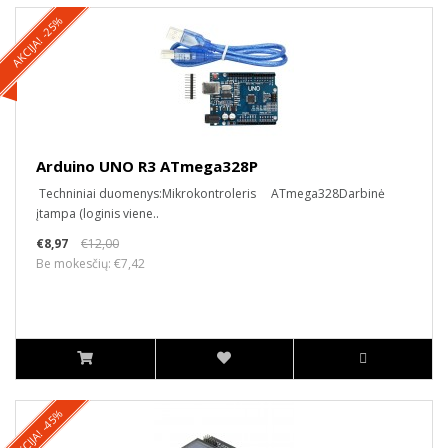
AKCIJA! -25%
Arduino UNO R3 ATmega328P
Techniniai duomenys:Mikrokontroleris ATmega328Darbinė
įtampa (loginis viene..
€8,97
€12,00
Be mokesčių: €7,42
AKCIJA! -45%