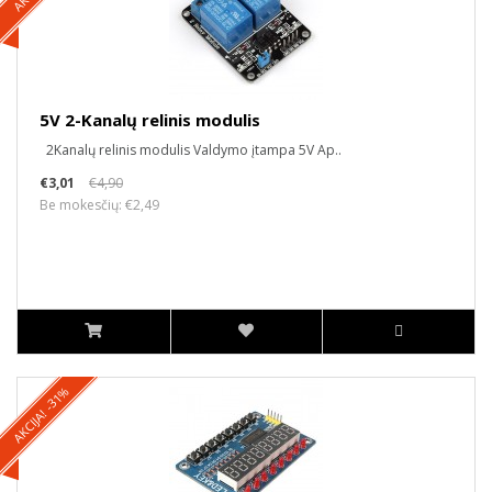
5V 2-Kanalų relinis modulis
2Kanalų relinis modulis Valdymo įtampa 5V Ap..
€3,01
€4,90
Be mokesčių: €2,49
AKCIJA! -31%