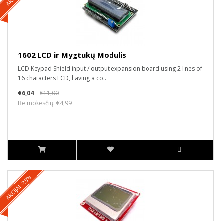
1602 LCD ir Mygtukų Modulis
LCD Keypad Shield input / output expansion board using 2 lines of
16 characters LCD, having a co..
€6,04
€11,00
Be mokesčių: €4,99
AKCIJA! -25%