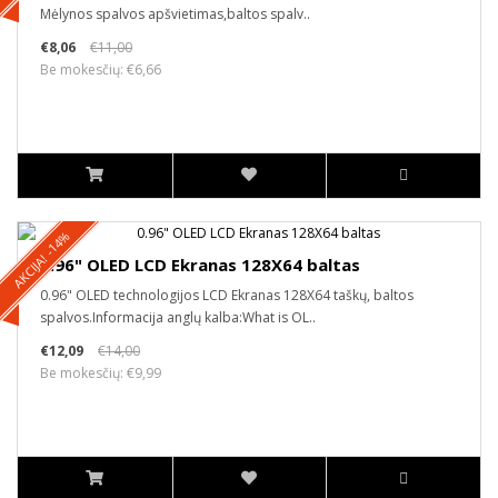
Mėlynos spalvos apšvietimas,baltos spalv..
€8,06
€11,00
Be mokesčių: €6,66
AKCIJA! -14%
0.96" OLED LCD Ekranas 128X64 baltas
0.96" OLED technologijos LCD Ekranas 128X64 taškų, baltos
spalvos.Informacija anglų kalba:What is OL..
€12,09
€14,00
Be mokesčių: €9,99